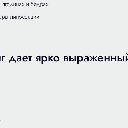
 ягодицах и бедрах
уры липосакции
г дает ярко выраженный
к