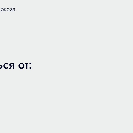
аркоза
ся от: