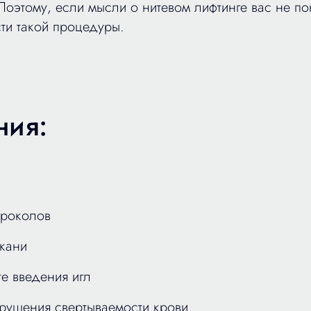
оэтому, если мысли о нитевом лифтинге вас не по
ти такой процедуры.
ния:
проколов
ткани
е введения игл
рушения свертываемости крови