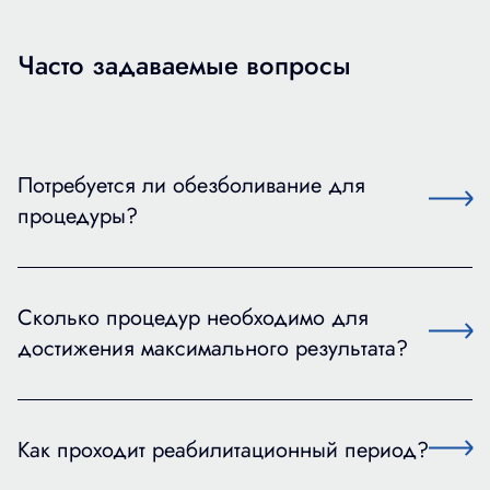
Часто задаваемые вопросы
Потребуется ли обезболивание для
процедуры?
Нет, не потребуется даже обезболивание. Вы
будете ощущать лишь легкий дискомфорт при
Сколько процедур необходимо для
введении иглы, распределении плазмы.
достижения максимального результата?
Курс процедур определяет врач, опираясь на
особенности вашего организма. Если
Как проходит реабилитационный период?
проводится плазмолифтинг лица, нужно 3 – 4